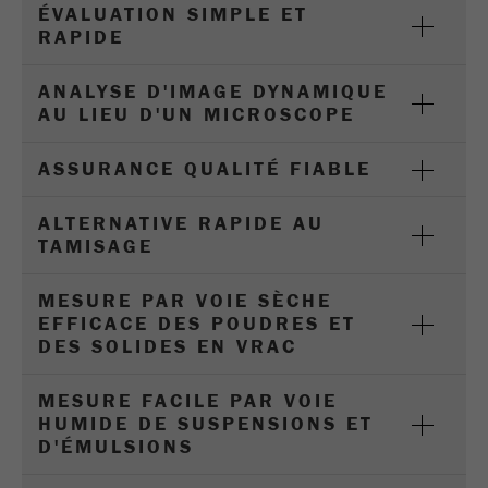
cookies
ÉVALUATION SIMPLE ET
RAPIDE
Nom
_ym_d
ANALYSE D'IMAGE DYNAMIQUE
Fournisseur
Yandex
AU LIEU D'UN MICROSCOPE
Contient la date de la première visite du
Objectif
ASSURANCE QUALITÉ FIABLE
visiteur sur le site Web.
ALTERNATIVE RAPIDE AU
Cycle de vie
1 an
TAMISAGE
des cookies
MESURE PAR VOIE SÈCHE
Nom
_ym_isad
EFFICACE DES POUDRES ET
DES SOLIDES EN VRAC
Fournisseur
Yandex
MESURE FACILE PAR VOIE
Détermine si un utilisateur dispose de
Objectif
HUMIDE DE SUSPENSIONS ET
bloqueurs de publicités.
D'ÉMULSIONS
Cycle de vie
2 jours