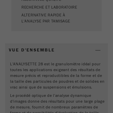
RECHERCHE ET LABORATOIRE
Ce cookie est le cookie de ressource visiteur.
Il contient toutes les ressources visiteur
ALTERNATIVE RAPIDE À
Informations sur la visite en cours, également
L'ANALYSE PAR TAMISAGE
informations transmises via les paramètres de
suivi de campagne. Ce cookie stocke
également si la source des visiteurs de la
dernière visite était différente de la source
actuelle. Si aucune information sur la source
Objectif
VUE D'ENSEMBLE
du visiteur ne peut être déterminée, le cookie
n'est pas modifié. De cette façon, Google
Analytics peut associer des informations sur
L'ANALYSETTE 28 est le granulomètre idéal pour
les visiteurs telles que les conversions et les
toutes les applications exigeant des résultats de
transactions de commerce électronique à une
mesure précis et reproductibles de la forme et de
source de visiteurs. Le cookie ne contient pas
la taille des particules de poudres et de solides en
d'informations historiques sur les anciennes
vrac ainsi que de suspensions et émulsions.
sources de visiteurs.
Le procédé optique de l'analyse dynamique
d'images donne des résultats pour une large plage
Cycle de vie
6 mois
des cookies
de mesure, fournit de nombreux paramètres de