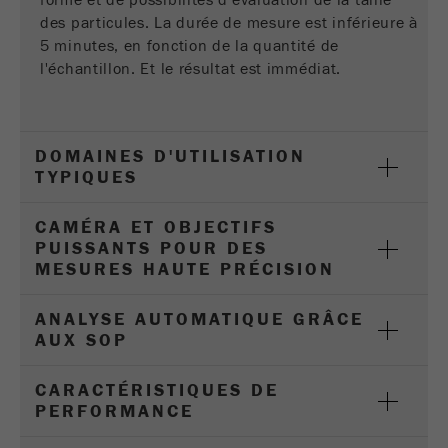
forme et de possibilités d'évaluation de la taille
des particules. La durée de mesure est inférieure à
Nom
_ga
5 minutes, en fonction de la quantité de
l'échantillon. Et le résultat est immédiat.
Fournisseur
Google Tag Manager Google
Enregistre un identifiant unique utilisé pour
Objectif
générer des statistiques des données sur la
DOMAINES D'UTILISATION
façon dont le visiteur utilise le site Web.
TYPIQUES
Cycle de vie
2 ans
des cookies
CAMÉRA ET OBJECTIFS
PUISSANTS POUR DES
MESURES HAUTE PRÉCISION
Nom
_gid
ANALYSE AUTOMATIQUE GRÂCE
Fournisseur
google
AUX SOP
Utilisé par Google Analytics pour limiter le
Objectif
taux de demande.
CARACTÉRISTIQUES DE
PERFORMANCE
Cycle de vie des
1 jour