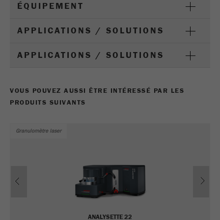
des cookies
ÉQUIPEMENT
Nom
_ym_uid
APPLICATIONS / SOLUTIONS
Fournisseur
Yandex
APPLICATIONS / SOLUTIONS
Utilisé pour identifier les visiteur du
Objectif
site.
VOUS POUVEZ AUSSI ÊTRE INTÉRESSÉ PAR LES
PRODUITS SUIVANTS
Cycle de vie des
1 an
cookies
Granulomètre laser
Previous
Ne
ANALYSETTE 22