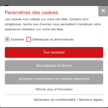
Toggle
✕
Paramètres des cookies
navigat
Les cookies sont utilisés sur notre site Web. Certains sont
obligatoires, tandis que d'autres nous permettent d'améliorer votre
Appareil de mesure granulométrique
expérience utilisateur sur notre site Web.
ANALYSETTE 28
Essentiel
Statistiques et performances
ImageSizer
Tout accepter
96
/ 100
Référence
28.2000.00
Bioz Stars
Sauvegarder et fermer
DÉTAILS DU PRODUIT
22 Citations
CONSEILLER APPLICATION
DISTRIBUTION FRITSCH
Powered by Bioz © 2026
DESCRIPTION
Accepter uniquement les cookies essentiels
Applications Laboratory
CARACTÉRISTIQUES TECHNIQUES
Afficher plus d'information
Essentiel
Chris Biamonte
FRITSCH Milling and Sizing, Inc.
Des cookies essentiels sont requis pour les fonctions de base
ACCESSOIRES
Déclaration de confidentialité
|
Mentions légales
du site Web. Cela garantit le bon fonctionnement du site Web.