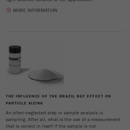
cookies
MORE INFORMATION
Nom
_ym_d
Fournisseur
Yandex
Contient la date de la première visite du
Objectif
visiteur sur le site Web.
Cycle de vie
1 an
des cookies
Nom
_ym_isad
Fournisseur
Yandex
THE INFLUENCE OF THE BRAZIL NUT EFFECT ON
PARTICLE SIZING
Détermine si un utilisateur dispose de
Objectif
An often-neglected step in sample analysis is
bloqueurs de publicités.
sampling. After all, what is the use of a measurement
Cycle de vie
that is correct in itself if the sample is not
2 jours