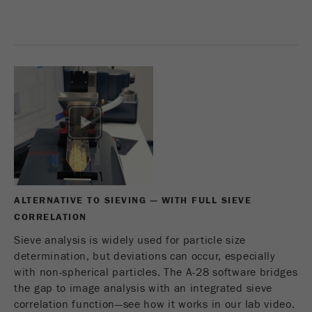
Ce cookie est le cookie de ressource visiteur.
Il contient toutes les ressources visiteur
Informations sur la visite en cours, également
informations transmises via les paramètres de
suivi de campagne. Ce cookie stocke
également si la source des visiteurs de la
dernière visite était différente de la source
actuelle. Si aucune information sur la source
Objectif
du visiteur ne peut être déterminée, le cookie
n'est pas modifié. De cette façon, Google
Analytics peut associer des informations sur
les visiteurs telles que les conversions et les
ALTERNATIVE TO SIEVING — WITH FULL SIEVE
transactions de commerce électronique à une
CORRELATION
source de visiteurs. Le cookie ne contient pas
d'informations historiques sur les anciennes
Sieve analysis is widely used for particle size
sources de visiteurs.
determination, but deviations can occur, especially
with non-spherical particles. The A-28 software bridges
Cycle de vie
the gap to image analysis with an integrated sieve
6 mois
des cookies
correlation function—see how it works in our lab video.