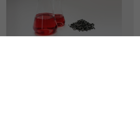
ANALYSE DE PARTICULES GRATUITE
Faites-nous parvenir un échantillon, nous le
soumettrons à une analyse de particules - nous
vous enverrons un compte rendu individuel
d'analyse.
ACCÉDEZ À L'ANALYSE DE PARTICULES GRATUITE
PARTAGER LE SITE :