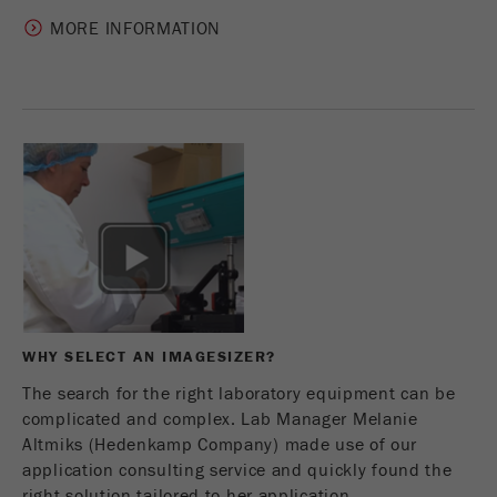
MORE INFORMATION
Nom
_ga
Fournisseur
Google Tag Manager Google
Enregistre un identifiant unique utilisé pour
Objectif
générer des statistiques des données sur la
façon dont le visiteur utilise le site Web.
Cycle de vie
2 ans
des cookies
Nom
_gid
Fournisseur
google
WHY SELECT AN IMAGESIZER?
The search for the right laboratory equipment can be
Utilisé par Google Analytics pour limiter le
Objectif
complicated and complex. Lab Manager Melanie
taux de demande.
Altmiks (Hedenkamp Company) made use of our
application consulting service and quickly found the
Cycle de vie des
1 jour
right solution tailored to her application.