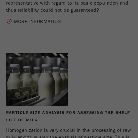
des cookies
representative with regard to its basic population and
thus reliability could not be guaranteed?
Nom
_ym_uid
MORE INFORMATION
Fournisseur
Yandex
Utilisé pour identifier les visiteur du
Objectif
site.
Cycle de vie des
1 an
cookies
PARTICLE SIZE ANALYSIS FOR ASSESSING THE SHELF
LIFE OF MILK
Homogenization is very crucial in the processing of raw
milk and thus also the analysis of particle size. This is