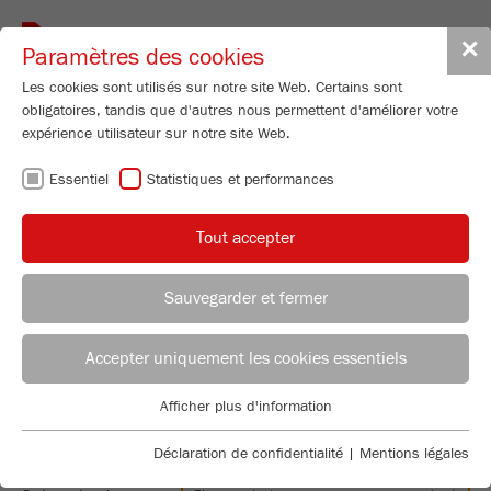
Toggle
✕
Paramètres des cookies
navigat
Les cookies sont utilisés sur notre site Web. Certains sont
obligatoires, tandis que d'autres nous permettent d'améliorer votre
Progress:
expérience utilisateur sur notre site Web.
Essentiel
Statistiques et performances
INDIVIDUAL PARTICLE
Tout accepter
ANALYSIS
Finding the right Particle Sizer is easy: Simply send us a
Sauvegarder et fermer
sample of your choice – we will conduct a particle analysis
and send you an individual analysis report and recommend
Accepter uniquement les cookies essentiels
an instrument suitable for your application.
Afficher plus d'information
Essentiel
YOUR PERSONAL INFORMATION
Des cookies essentiels sont requis pour les fonctions de base
Déclaration de confidentialité
|
Mentions légales
du site Web. Cela garantit le bon fonctionnement du site Web.