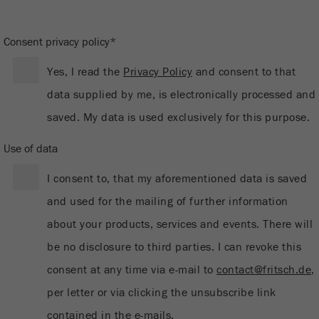
Ce cookie est le cookie de ressource visiteur.
Il contient toutes les ressources visiteur
Consent privacy policy*
Informations sur la visite en cours, également
informations transmises via les paramètres de
Yes, I read the
Privacy Policy
and consent to that
suivi de campagne. Ce cookie stocke
data supplied by me, is electronically processed and
également si la source des visiteurs de la
dernière visite était différente de la source
saved. My data is used exclusively for this purpose.
actuelle. Si aucune information sur la source
Objectif
du visiteur ne peut être déterminée, le cookie
Use of data
n'est pas modifié. De cette façon, Google
Analytics peut associer des informations sur
I consent to, that my aforementioned data is saved
les visiteurs telles que les conversions et les
and used for the mailing of further information
transactions de commerce électronique à une
about your products, services and events. There will
source de visiteurs. Le cookie ne contient pas
d'informations historiques sur les anciennes
be no disclosure to third parties. I can revoke this
sources de visiteurs.
consent at any time via e-mail to
contact@fritsch.de
,
Cycle de vie
per letter or via clicking the unsubscribe link
6 mois
des cookies
contained in the e-mails.