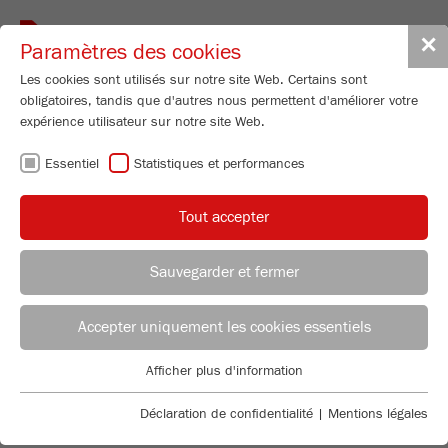
Toggle
✕
Paramètres des cookies
navigat
Les cookies sont utilisés sur notre site Web. Certains sont
obligatoires, tandis que d'autres nous permettent d'améliorer votre
expérience utilisateur sur notre site Web.
FRITSCH
Essentiel
Statistiques et performances
INTERNATIONAL
Tout accepter
FRITSCH EST ACCESSIBLE SUR
Sauvegarder et fermer
PLACE DANS LE MONDE ENTIER !
CONSEILLER APPLICATION
DISTRIBUTION FRITSCH
Sélectionnez l'une de nos représentations dans le
Accepter uniquement les cookies essentiels
monde dans le menu déroulant ou en cliquant à
l'endroit correspondant de la carte du monde.
Applications Laboratory
Afficher plus d'information
Essentiel
Chris Biamonte
Sélectionner le pays
FRITSCH Milling and Sizing, Inc.
Des cookies essentiels sont requis pour les fonctions de base
Déclaration de confidentialité
|
Mentions légales
du site Web. Cela garantit le bon fonctionnement du site Web.