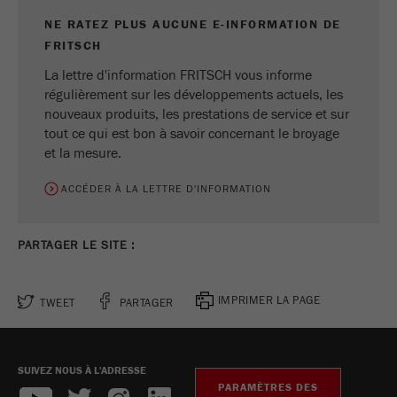
NE RATEZ PLUS AUCUNE E-INFORMATION DE
Ce cookie est le cookie de ressource visiteur.
Il contient toutes les ressources visiteur
FRITSCH
Informations sur la visite en cours, également
La lettre d'information FRITSCH vous informe
informations transmises via les paramètres de
régulièrement sur les développements actuels, les
suivi de campagne. Ce cookie stocke
nouveaux produits, les prestations de service et sur
également si la source des visiteurs de la
tout ce qui est bon à savoir concernant le broyage
dernière visite était différente de la source
et la mesure.
actuelle. Si aucune information sur la source
Objectif
du visiteur ne peut être déterminée, le cookie
ACCÉDER À LA LETTRE D'INFORMATION
n'est pas modifié. De cette façon, Google
Analytics peut associer des informations sur
les visiteurs telles que les conversions et les
PARTAGER LE SITE :
transactions de commerce électronique à une
source de visiteurs. Le cookie ne contient pas
d'informations historiques sur les anciennes
IMPRIMER LA PAGE
TWEET
PARTAGER
sources de visiteurs.
Cycle de vie
6 mois
SUIVEZ NOUS À L'ADRESSE
des cookies
PARAMÈTRES DES