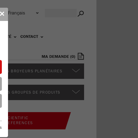
e
✕
ALITÉ
CONTACT
MA DEMANDE
(
0
)
VERS BROYEURS PLANÉTAIRES
TRES GROUPES DE PRODUITS
SCIENTIFIC
REFERENCES
s