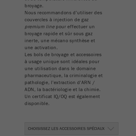
broyage.
Objectif
Utilisé pour identifier les visiteur du site.
Nous recommandons d'utiliser des
couvercles à injection de gaz
Cycle de vie des cookies
1 an
premium line
pour effectuer un
broyage rapide et sûr sous gaz
inerte, une mécano synthèse et
une activation.
Les bols de broyage et accessoires
à usage unique sont idéales pour
une utilisation dans le domaine
pharmaceutique, la criminalogie et
pathologie, l'extraction d'ARN /
ADN, la bactériologie et la chimie.
Un certificat IQ/OQ est également
disponible.
CHOISISSEZ LES ACCESSOIRES SPÉCIAUX