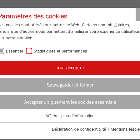
Inscription partenair
Paramètres des cookies
es cookies sont utilisés sur notre site Web. Certains sont obligatoires,
andis que d'autres nous permettent d'améliorer votre expérience utilisateur
LOMÉTRIE
SERVICE APRÈS-VENTE
QUI SOMMES-NOUS
ACTU
ur notre site Web.
Essentiel
Statistiques et performances
/
/
Tout accepter
/
Broyeurs planétaires
PULVERISETTE 5
premium line
DI
Sauvegarder et fermer
AU
Accepter uniquement les cookies essentiels
Afficher plus d'information
Essentiel
TTE 5
99
/ 100
Des cookies essentiels sont requis pour les fonctions de base du site
Déclaration de confidentialité
|
Mentions légale
Bioz Stars
Web. Cela garantit le bon fonctionnement du site Web.
3,025 Citations