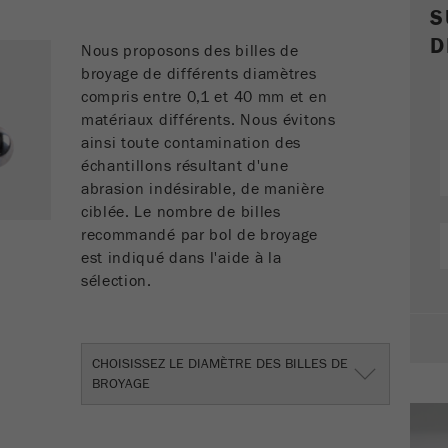
Enregistre un identifiant unique utilisé pour générer
S
Objectif
des statistiques des données sur la façon dont le
D
visiteur utilise le site Web.
Nous proposons des billes de
broyage de différents diamètres
Cycle de vie
compris entre 0,1 et 40 mm et en
2 ans
des cookies
matériaux différents. Nous évitons
ainsi toute contamination des
échantillons résultant d'une
Nom
_gid
abrasion indésirable, de manière
Fournisseur
google
ciblée. Le nombre de billes
recommandé par bol de broyage
Utilisé par Google Analytics pour limiter le taux
est indiqué dans l'aide à la
Objectif
de demande.
sélection.
Cycle de vie des
1 jour
cookies
CHOISISSEZ LE DIAMÈTRE DES BILLES DE
BROYAGE
Nom
_ym_d
Fournisseur
Yandex