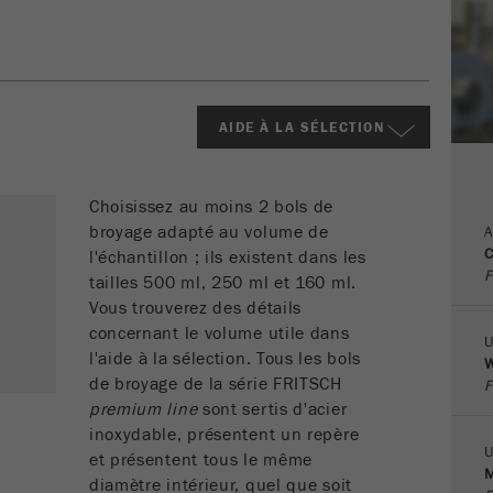
Fin de session
des cookies
Fournisseur
google
Nom
PHPSESSID
Ce cookie fait parti du passé et n'est plus utilisé par
Google Analytics. Pour la compatibilité descendante
Fournisseur
php
AIDE À LA SÉLECTION
des pages qui utilisent toujours le code de suivi
Objectif
urchin.js, ce cookie est toujours écrit et expire lorsque
Identificateur de données PHP, défini lorsque la
le navigateur est fermé. Cependant, ce cookie n'a pas
Objectif
méthode PHP session () est utilisée.
besoin d'être pris en compte lors du debuggage et lors
Choisissez au moins 2 bols de
de l'utilisation du nouveau code de suivi ga.js.
broyage adapté au volume de
A
Cycle de vie
C
l'échantillon ; ils existent dans les
Fin de session
des cookies
Cycle de vie
F
tailles 500 ml, 250 ml et 160 ml.
Session
des cookies
Vous trouverez des détails
concernant le volume utile dans
U
Nom
l'aide à la sélection. Tous les bols
__utmz
W
de broyage de la série FRITSCH
F
Fournisseur
google
premium line
sont sertis d'acier
inoxydable, présentent un repère
U
Ce cookie est le cookie de ressource visiteur. Il
et présentent tous le même
M
contient toutes les ressources visiteur Informations
diamètre intérieur, quel que soit