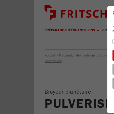
L
t
PRÉPARATION D'ÉCHANTILLONS
GRANU
s
/
/
Accueil
Préparation d'échantillons
Broyage
Accessoires
Broyeur planétaire
PULVERISE