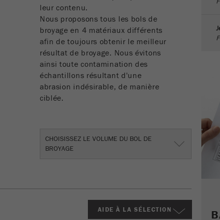
F
sur la visite en cours, également informations
leur contenu.
transmises via les paramètres de suivi de campagne.
Nous proposons tous les bols de
Ce cookie stocke également si la source des visiteurs
J
broyage en 4 matériaux différents
de la dernière visite était différente de la source
F
afin de toujours obtenir le meilleur
actuelle. Si aucune information sur la source du
Objectif
résultat de broyage. Nous évitons
visiteur ne peut être déterminée, le cookie n'est pas
ainsi toute contamination des
modifié. De cette façon, Google Analytics peut associer
échantillons résultant d'une
des informations sur les visiteurs telles que les
abrasion indésirable, de manière
conversions et les transactions de commerce
ciblée.
électronique à une source de visiteurs. Le cookie ne
contient pas d'informations historiques sur les
anciennes sources de visiteurs.
CHOISISSEZ LE VOLUME DU BOL DE
Cycle de vie
BROYAGE
6 mois
des cookies
Nom
_ga
Fournisseur
Google Tag Manager Google
AIDE À LA SÉLECTION
B