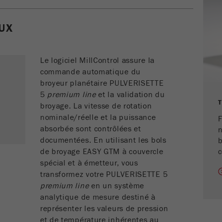
Contient la date de la première visite du visiteur
Objectif
UX
sur le site Web.
Cycle de vie des
1 an
cookies
Le logiciel MillControl assure la
commande automatique du
broyeur planétaire PULVERISETTE
Nom
_ym_isad
5
premium line
et la validation du
broyage. La vitesse de rotation
Fournisseur
Yandex
nominale/réelle et la puissance
F
Détermine si un utilisateur dispose de
absorbée sont contrôlées et
n
Objectif
bloqueurs de publicités.
documentées. En utilisant les bols
b
de broyage EASY GTM à couvercle
c
Cycle de vie des
spécial et à émetteur, vous
2 jours
cookies
transformez votre PULVERISETTE 5
premium line
en un système
Nom
analytique de mesure destiné à
_ym_uid
représenter les valeurs de pression
Fournisseur
Yandex
et de température inhérentes au