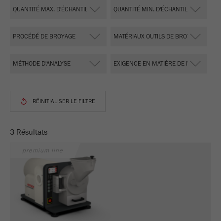
Ce cookie est le cookie de ressource visiteur.
Il contient toutes les ressources visiteur
Informations sur la visite en cours, également
informations transmises via les paramètres de
suivi de campagne. Ce cookie stocke
également si la source des visiteurs de la
dernière visite était différente de la source
actuelle. Si aucune information sur la source
Objectif
du visiteur ne peut être déterminée, le cookie
n'est pas modifié. De cette façon, Google
Analytics peut associer des informations sur
3 Résultats
les visiteurs telles que les conversions et les
transactions de commerce électronique à une
premium line
source de visiteurs. Le cookie ne contient pas
d'informations historiques sur les anciennes
sources de visiteurs.
Cycle de vie
6 mois
des cookies