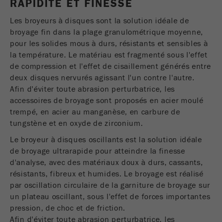
RAPIDITÉ ET FINESSE
USA Headquarters
Nom
Afficher les informations sur les cookies
fe_typo_user
Walter De Oliveira
Les broyeurs à disques sont la solution idéale de
FRITSCH GmbH - Milling and Sizing
broyage fin dans la plage granulométrique moyenne,
Fournisseur
TYPO3
Statistiques et performances
pour les solides mous à durs, résistants et sensibles à
Ce cookie est un cookie de session standard
la température. Le matériau est fragmenté sous l'effet
USA Headquarters
Nom
Afficher les informations sur les cookies
__utma
de TYPO3. Il enregistre les données d'accès
de compression et l'effet de cisaillement générés entre
Melissa Fauth
Objectif
FRITSCH Milling and Sizing, Inc.
saisies pour une zone fermée lorsqu'un
deux disques nervurés agissant l'un contre l'autre.
Fournisseur
google
utilisateur se connecte.
Afin d'éviter toute abrasion perturbatrice, les
accessoires de broyage sont proposés en acier moulé
Jeff Scott
Dans ce cookie, les informations principales
Cycle de vie
trempé, en acier au manganèse, en carbure de
FRITSCH Milling and Sizing, Inc.
Fin de session
sont stockées pour suivre les visiteurs. Dans
des cookies
tungstène et en oxyde de zirconium.
ce cookie, un identifiant unique de visiteur, la
Objectif
date et l'heure de la première visite, l'heure
Le broyeur à disques oscillants est la solution idéale
Nom
be_typo_user
de début de la visite active et le nombre de
de broyage ultrarapide pour atteindre la finesse
tous les visiteurs qu'un visiteur unique a fait
d'analyse, avec des matériaux doux à durs, cassants,
Fournisseur
TYPO3
sur le site Web sont stockés.
résistants, fibreux et humides. Le broyage est réalisé
par oscillation circulaire de la garniture de broyage sur
Ce cookie indique au site Web si un visiteur
Cycle de vie
2 ans
un plateau oscillant, sous l'effet de forces importantes
Objectif
est connecté au Backend Typo3 et a les droits
des cookies
pression, de choc et de friction.
pour le gérer.
Afin d'éviter toute abrasion perturbatrice, les