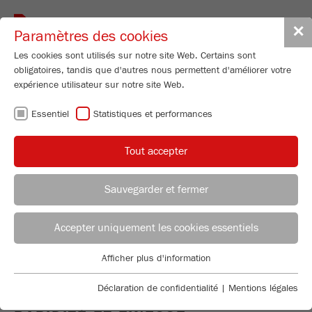
Toggle
✕
Paramètres des cookies
navigat
Les cookies sont utilisés sur notre site Web. Certains sont
obligatoires, tandis que d'autres nous permettent d'améliorer votre
expérience utilisateur sur notre site Web.
BROYEURS À
Essentiel
Statistiques et performances
DISQUES -
Tout accepter
BROYAGE FIN DE
Sauvegarder et fermer
GRANDES
CONSEILLER APPLICATION
DISTRIBUTION FRITSCH
Accepter uniquement les cookies essentiels
QUANTITÉS
Applications Laboratory
Afficher plus d'information
Essentiel
Chris Biamonte
FRITSCH Milling and Sizing, Inc.
Des cookies essentiels sont requis pour les fonctions de base
Déclaration de confidentialité
|
Mentions légales
du site Web. Cela garantit le bon fonctionnement du site Web.