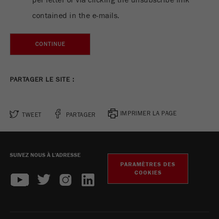
per letter or via clicking the unsubscribe link
Nom
_ga
contained in the e-mails.
Fournisseur
Google Tag Manager Google
CONTINUE
Enregistre un identifiant unique utilisé pour
Objectif
générer des statistiques des données sur la
façon dont le visiteur utilise le site Web.
PARTAGER LE SITE :
Cycle de vie
2 ans
des cookies
IMPRIMER LA PAGE
TWEET
PARTAGER
Nom
_gid
SUIVEZ NOUS À L'ADRESSE
Fournisseur
google
PARAMÈTRES DES
COOKIES
Utilisé par Google Analytics pour limiter le
Objectif
taux de demande.
Cycle de vie des
1 jour