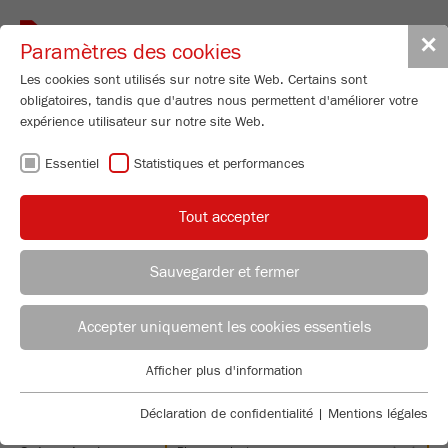
Toggle
✕
Paramètres des cookies
navigat
Les cookies sont utilisés sur notre site Web. Certains sont
obligatoires, tandis que d'autres nous permettent d'améliorer votre
Progress:
expérience utilisateur sur notre site Web.
Essentiel
Statistiques et performances
INDIVIDUAL SAMPLE
Tout accepter
PREPARATION
Finding the right mill is easy: Simply send us a sample of
Sauvegarder et fermer
your choice – we will conduct a sample grinding and send
you an individual grinding report and recommend an
Accepter uniquement les cookies essentiels
instrument suitable for your application.
Afficher plus d'information
Essentiel
YOUR PERSONAL INFORMATION
Des cookies essentiels sont requis pour les fonctions de base
Déclaration de confidentialité
|
Mentions légales
du site Web. Cela garantit le bon fonctionnement du site Web.