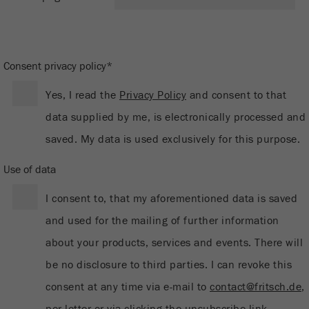
Ce cookie est le cookie de ressource visiteur.
Il contient toutes les ressources visiteur
Informations sur la visite en cours, également
Consent privacy policy*
informations transmises via les paramètres de
suivi de campagne. Ce cookie stocke
Yes, I read the
Privacy Policy
and consent to that
également si la source des visiteurs de la
dernière visite était différente de la source
data supplied by me, is electronically processed and
actuelle. Si aucune information sur la source
Objectif
saved. My data is used exclusively for this purpose.
du visiteur ne peut être déterminée, le cookie
n'est pas modifié. De cette façon, Google
Use of data
Analytics peut associer des informations sur
les visiteurs telles que les conversions et les
I consent to, that my aforementioned data is saved
transactions de commerce électronique à une
source de visiteurs. Le cookie ne contient pas
and used for the mailing of further information
d'informations historiques sur les anciennes
about your products, services and events. There will
sources de visiteurs.
be no disclosure to third parties. I can revoke this
Cycle de vie
6 mois
consent at any time via e-mail to
contact@fritsch.de
,
des cookies