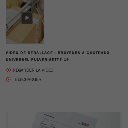
cookies
Nom
_ym_d
Fournisseur
Yandex
Contient la date de la première visite du
Objectif
visiteur sur le site Web.
VIDÉO DE DÉBALLAGE : BROYEURS À COUTEAUX
Cycle de vie
UNIVERSEL PULVERISETTE 19
1 an
des cookies
REGARDER LA VIDÉO
Nom
_ym_isad
Fournisseur
Yandex
Détermine si un utilisateur dispose de
Objectif
bloqueurs de publicités.
Cycle de vie
2 jours