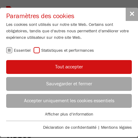
Toggle
✕
Paramètres des cookies
navigat
Les cookies sont utilisés sur notre site Web. Certains sont
obligatoires, tandis que d'autres nous permettent d'améliorer votre
expérience utilisateur sur notre site Web.
Broyeur à couteaux universel - réglable
50-700 tr/min
Essentiel
Statistiques et performances
PULVERISETTE 19
Tout accepter
LARGE
Sauvegarder et fermer
Référence
19.4040.00
CONSEILLER APPLICATION
DISTRIBUTION FRITSCH
DÉTAILS DU PRODUIT
Accepter uniquement les cookies essentiels
DESCRIPTION
Applications Laboratory
Afficher plus d'information
DEMANDER UN PRODUIT
Essentiel
Chris Biamonte
CARACTÉRISTIQUES TECHNIQUES
FRITSCH Milling and Sizing, Inc.
Des cookies essentiels sont requis pour les fonctions de base
Déclaration de confidentialité
|
Mentions légales
du site Web. Cela garantit le bon fonctionnement du site Web.
VIDÉOS
ACCESSOIRES