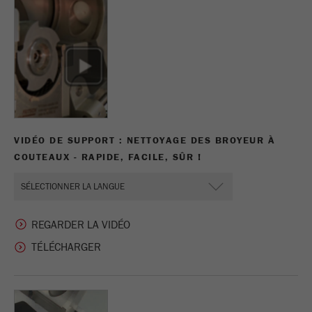
Ce cookie est le cookie de ressource visiteur.
Il contient toutes les ressources visiteur
Informations sur la visite en cours, également
informations transmises via les paramètres de
suivi de campagne. Ce cookie stocke
également si la source des visiteurs de la
dernière visite était différente de la source
actuelle. Si aucune information sur la source
Objectif
VIDÉO DE SUPPORT : NETTOYAGE DES BROYEUR À
du visiteur ne peut être déterminée, le cookie
COUTEAUX - RAPIDE, FACILE, SÛR !
n'est pas modifié. De cette façon, Google
Analytics peut associer des informations sur
les visiteurs telles que les conversions et les
transactions de commerce électronique à une
source de visiteurs. Le cookie ne contient pas
REGARDER LA VIDÉO
d'informations historiques sur les anciennes
sources de visiteurs.
Cycle de vie
6 mois
des cookies