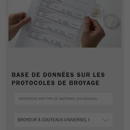
des cookies
Nom
_ym_uid
Fournisseur
Yandex
Utilisé pour identifier les visiteur du
Objectif
site.
Cycle de vie des
1 an
cookies
BASE DE DONNÉES SUR LES
PROTOCOLES DE BROYAGE