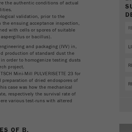
sur la visite en cours, également informations
re the authentic conditions of actual
S
transmises via les paramètres de suivi de campagne.
ities.
D
Ce cookie stocke également si la source des visiteurs
logical validation, prior to the
de la dernière visite était différente de la source
h the ensuing acceptance inspection,
actuelle. Si aucune information sur la source du
ed with cells or spores of suitable
Objectif
visiteur ne peut être déterminée, le cookie n'est pas
aspergillus or bacillus).
modifié. De cette façon, Google Analytics peut associer
 engineering and packaging (IVV) in,
des informations sur les visiteurs telles que les
nd production of standard dust the
conversions et les transactions de commerce
in order to homogenize testing dusts
électronique à une source de visiteurs. Le cookie ne
ch project.
contient pas d'informations historiques sur les
 FRITSCH Mini-Mill PULVERISETTE 23 for
anciennes sources de visiteurs.
ul preparation of dried endospores of
Cycle de vie
 this case was how the mechanical
6 mois
des cookies
e, respectively the survival rate of
Here various test-runs with altered
.
Nom
_ga
Fournisseur
Google Tag Manager Google
ES OF B.