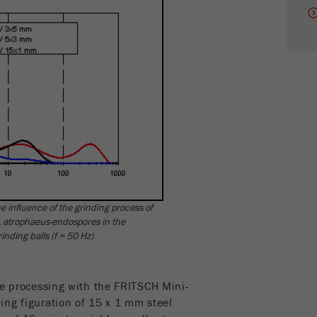
Contient la date de la première visite du visiteur
Objectif
sur le site Web.
Cycle de vie des
1 an
cookies
Nom
_ym_isad
Fournisseur
Yandex
Détermine si un utilisateur dispose de
Objectif
bloqueurs de publicités.
he influence of the grinding process of
 B. atrophaeus-endospores in the
Cycle de vie des
2 jours
inding balls (f = 50 Hz)
cookies
Nom
_ym_uid
he processing with the FRITSCH Mini-
ing figuration of 15 x 1 mm steel
Fournisseur
Yandex