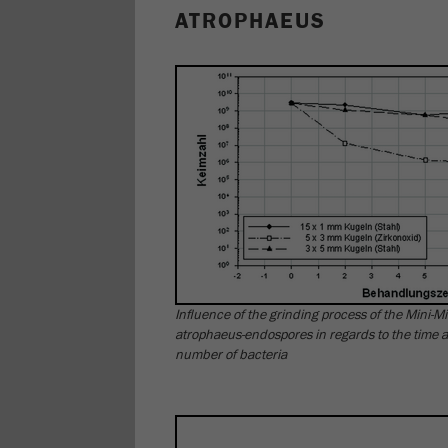
ATROPHAEUS
Influence of the grinding process of the Mini-Mil
atrophaeus-endospores in regards to the time an
number of bacteria