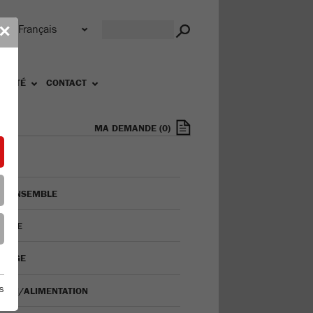
e
✕
ALITÉ
CONTACT
MA DEMANDE
(
0
)
 D'ENSEMBLE
YAGE
ISAGE
s
ISION/ALIMENTATION