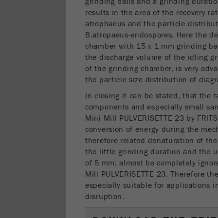
grinding balls and a grinding duratio
results in the area of the recovery ra
atrophaeus and the particle distribut
B.atropaeus-endospores. Here the degr
chamber with 15 x 1 mm grinding ball
the discharge volume of the idling g
of the grinding chamber, is very adva
the particle size distribution of diag
In closing it can be stated, that the
components and especially small sa
Mini-Mill PULVERISETTE 23 by FRITSC
conversion of energy during the mec
therefore related denaturation of the
the little grinding duration and the
of 5 mm; almost be completely ignor
Mill PULVERISETTE 23. Therefore th
especially suitable for applications 
disruption.