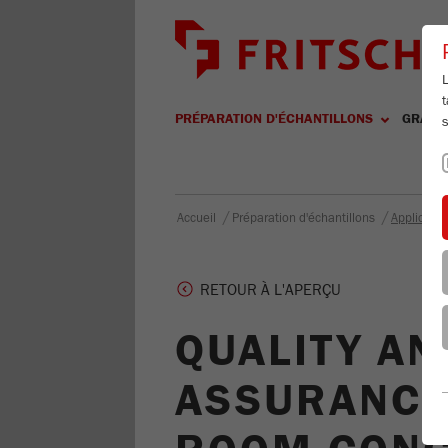
L
t
PRÉPARATION D'ÉCHANTILLONS
GRANU
s
/
/
Accueil
Préparation d'échantillons
Applicatio
RETOUR À L'APERÇU
QUALITY A
ASSURANCE