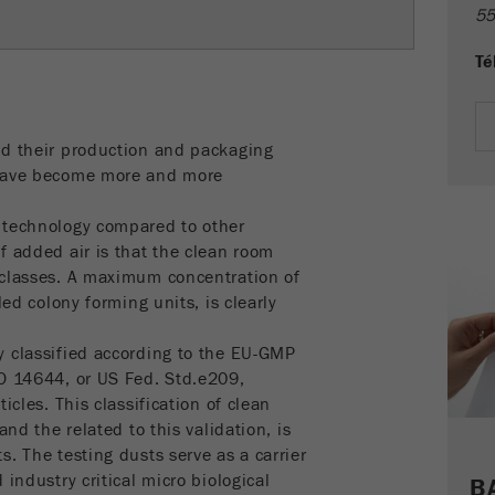
Fin de session
55
des cookies
Fournisseur
google
Té
Nom
PHPSESSID
Ce cookie fait parti du passé et n'est plus utilisé par
Google Analytics. Pour la compatibilité descendante
Fournisseur
php
des pages qui utilisent toujours le code de suivi
nd their production and packaging
Objectif
urchin.js, ce cookie est toujours écrit et expire lorsque
Identificateur de données PHP, défini lorsque la
 have become more and more
le navigateur est fermé. Cependant, ce cookie n'a pas
Objectif
méthode PHP session () est utilisée.
besoin d'être pris en compte lors du debuggage et lors
 technology compared to other
de l'utilisation du nouveau code de suivi ga.js.
Cycle de vie
f added air is that the clean room
Fin de session
des cookies
 classes. A maximum concentration of
Cycle de vie
Session
des cookies
led colony forming units, is clearly
y classified according to the EU-GMP
Nom
__utmz
SO 14644, or US Fed. Std.e209,
icles. This classification of clean
Fournisseur
google
and the related to this validation, is
. The testing dusts serve as a carrier
Ce cookie est le cookie de ressource visiteur. Il
contient toutes les ressources visiteur Informations
 industry critical micro biological
B