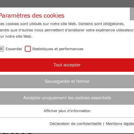
Inscription partenair
Paramètres des cookies
es cookies sont utilisés sur notre site Web. Certains sont obligatoires,
andis que d'autres nous permettent d'améliorer votre expérience utilisateur
LOMÉTRIE
SERVICE APRÈS-VENTE
QUI SOMMES-NOUS
ACTU
ur notre site Web.
Essentiel
Statistiques et performances
Tout accepter
ns / Solutions
Sauvegarder et fermer
VUE
BRO
Accepter uniquement les cookies essentiels
ND PROCESS
TAM
Afficher plus d'information
Essentiel
 OF CLEAN
Des cookies essentiels sont requis pour les fonctions de base du site
Déclaration de confidentialité
|
Mentions légale
DIV
Web. Cela garantit le bon fonctionnement du site Web.