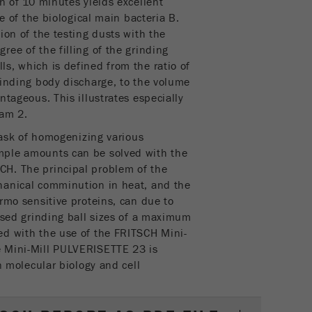
n of 10 minutes yields excellent
te of the biological main bacteria B.
Objectif
Utilisé pour identifier les visiteur du site.
ion of the testing dusts with the
ee of the filling of the grinding
Cycle de vie des cookies
1 an
s, which is defined from the ratio of
rinding body discharge, to the volume
ntageous. This illustrates especially
ram 2.
 task of homogenizing various
mple amounts can be solved with the
H. The principal problem of the
hanical comminution in heat, and the
rmo sensitive proteins, can due to
 used grinding ball sizes of a maximum
ed with the use of the FRITSCH Mini-
e Mini-Mill PULVERISETTE 23 is
in molecular biology and cell